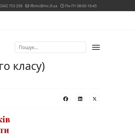
0342 753 258
ifbmc@mc.if.ua
Пн-Пт 08:00-16:45
Пошук
го класу)