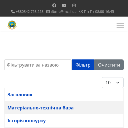
+380342 753 258
ifbmc@mc.if.ua
Пн-Пт 08:00-16:45
Фільтрувати за назвою
Фільтр
Очистити
Показувати
Заголовок
Таблиця статей
Матеріально-технічна база
Історія коледжу