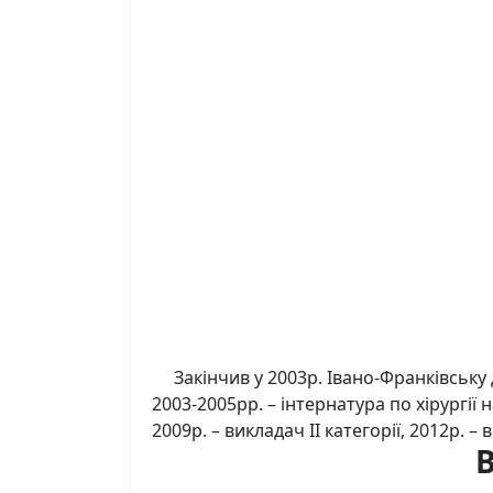
Закінчив у 2003р. Івано-Франківську 
2003-2005рр. – інтернатура по хірургії н
2009р. – викладач ІІ категорії, 2012р. –