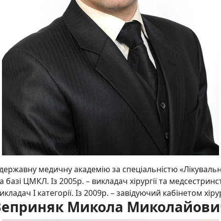
державну медичну академію за спеціальністю «Лікуваль
а базі ЦМКЛ. Із 2005р. – викладач хірургії та медсестринств
 викладач І категорії. Із 2009р. – завідуючий кабінетом хір
Веприняк Микола Миколайови