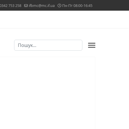
0342 753 258
ifbmc@mc.if.ua
Пн-Пт 08:00-16:45
Пошук