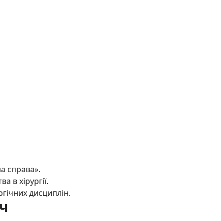
на справа».
а в хірургії.
ургічних дисциплін.
ч