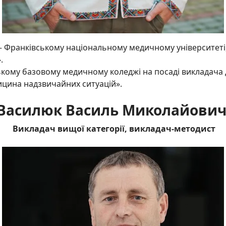
– Франківському національному медичному університеті,
».
кому базовому медичному коледжі на посаді викладача д
ицина надзвичайних ситуацій».
Василюк Василь Миколайови
Викладач вищої категорії, викладач-методист