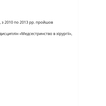
 з 2010 по 2013 рр. пройшов
исциплін «Медсестринство в хірургії»,
ч