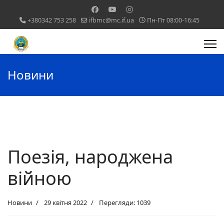
+380342 753 258
ifbmc@mc.if.ua
Пн-Пт 08:00-16:45
Новини
Поезія, народжена
війною
Новини
29 квітня 2022
Перегляди: 1039