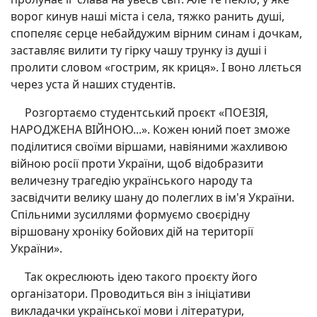
ворог кинув наші міста і села, тяжко ранить душі,
спопеляє серце небайдужим вірним синам і дочкам,
заставляє вилити ту гірку чашу трунку із душі і
пролити словом «гострим, як криця». І воно ллється
через уста й наших студентів.
Розгортаємо студентський проєкт «ПОЕЗІЯ,
НАРОДЖЕНА ВІЙНОЮ...». Кожен юний поет зможе
поділитися своїми віршами, навіяними жахливою
війною росії проти України, щоб відобразити
величезну трагедію українського народу та
засвідчити велику шану до полеглих в ім'я України.
Спільними зусиллями формуємо своєрідну
віршовану хроніку бойових дій на території
України».
Так окреслюють ідею такого проєкту його
організатори. Проводиться він з ініціативи
викладачки української мови і літератури,