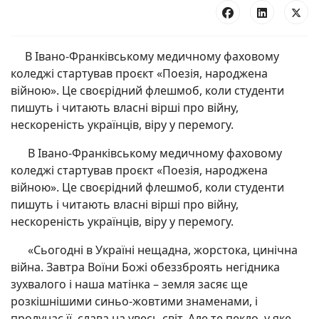
В Івано-Франківському медичному фаховому
коледжі стартував проєкт «Поезія, народжена
війною». Це своєрідний флешмоб, коли студенти
пишуть і читають власні вірші про війну,
нескореність українців, віру у перемогу.
В Івано-Франківському медичному фаховому
коледжі стартував проєкт «Поезія, народжена
війною». Це своєрідний флешмоб, коли студенти
пишуть і читають власні вірші про війну,
нескореність українців, віру у перемогу.
«Сьогодні в Україні нещадна, жорстока, цинічна
війна. Завтра Воїни Божі обеззброять негідника
зухвалого і наша матінка – земля засяє ще
розкішнішими синьо-жовтими знаменами, і
пролунає її слава на увесь світ. Але те пекло, у яке