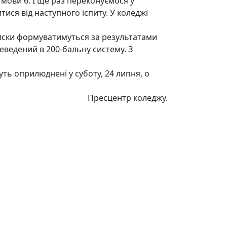
ної мови 6. І ще раз переконуємося у
ися від наступного іспиту. У коледжі
писки формуватимуться за результатами
еведений в 200-бальну систему. З
уть оприлюднені у суботу, 24 липня, о
Пресцентр коледжу.