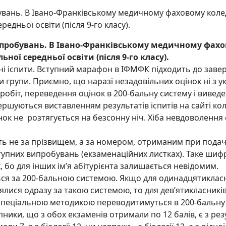
увань. В Івано-Франківському медичному фаховому колед
редньої освіти (після 9-го класу).
пробувань. В Івано-Франківському медичному фахов
ьної середньої освіти (після 9-го класу).
ні іспити. Вступний марафон в ІФМФК підходить до заве
рупи. Приємно, що наразі незадовільних оцінок ні з укра
іт, переведення оцінок в 200-бальну систему і виведе
уються виставленням результатів іспитів на сайті коле
цінок не розтягується на безсонну ніч. Хіба невдоволенн
не за прізвищем, а за номером, отриманим при подачі з
ступних випробувань (екзаменаційних листках). Таке ши
 бо для інших ім’я абітурієнта залишається невідомим.
 за 200-бальною системою. Якщо для одинадцятикласникі
влялися одразу за такою системою, то для дев’ятикласникі
а спеціальною методикою переводитимуться в 200-бальну
ки, що з обох екзаменів отримали по 12 балів, є з резул