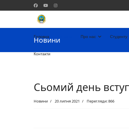
Головна
Новини
Про нас
Студенту
Новини
Контакти
Сьомий день вступ
Новини
20 липня 2021
Перегляди: 866