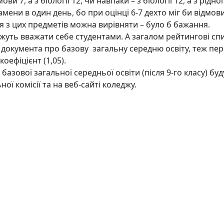
ови 7, а з біології 12, чи навпаки – з біології 12, а з рід
ени в один день, бо при оцінці 6-7 дехто міг би відмовит
я з цих предметів можна вирівняти – було б бажання.
жуть вважати себе студентами. А загалом рейтингові с
документа про базову загальну середню освіту, теж пер
оефіцієнт (1,05).
азової загальної середньої освіти (після 9-го класу) буд
ї комісії та на веб-сайті коледжу.