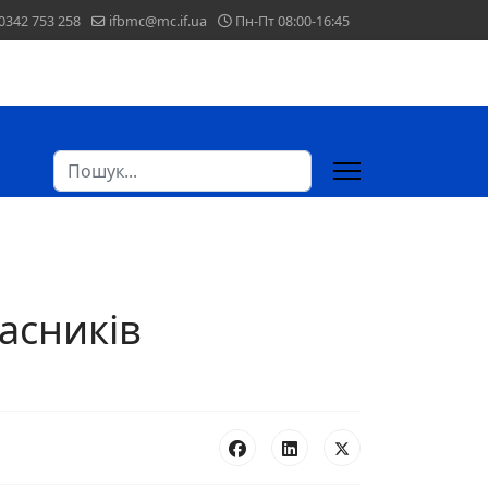
0342 753 258
ifbmc@mc.if.ua
Пн-Пт 08:00-16:45
Пошук
ласників