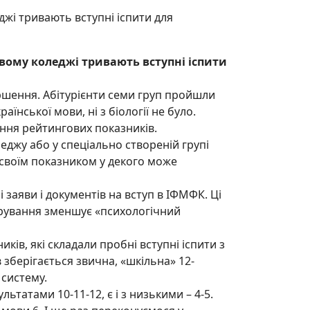
жі тривають вступні іспити для
ому коледжі тривають вступні іспити
ршення. Абітурієнти семи груп пройшли
їнської мови, ні з біології не було.
ння рейтингових показників.
джу або у спеціально створеній групі
я своїм показником у декого може
аяви і документів на вступ в ІФМФК. Ці
фрування зменшує «психологічний
в, які складали пробні вступні іспити з
в зберігається звична, «шкільна» 12-
 систему.
ьтатами 10-11-12, є і з низькими – 4-5.