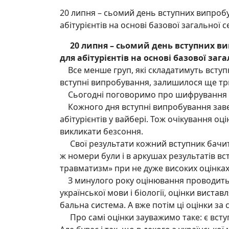
20 липня – сьомий день вступних випроб
абітурієнтів на основі базової загальної се
20 липня – сьомий день вступних ви
для абітурієнтів на основі базової загал
Все менше груп, які складатимуть вступ
вступні випробування, залишилося ще три г
Сьогодні поговоримо про шифрування роб
Кожного дня вступні випробування заверш
абітурієнтів у вайбері. Тож очікування о
викликати безсоння.
Свої результати кожний вступник бачить 
ж номери були і в аркушах результатів в
травматизм» при не дуже високих оцінках,
З минулого року оцінювання проводиться
української мови і біології, оцінки виста
бальна система. А вже потім ці оцінки з
Про самі оцінки зауважимо таке: є вступни