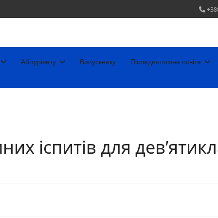
+38
Абітурієнту
Випускнику
Післядипломна освіта
них іспитів для дев’ятик