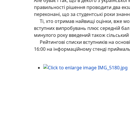
Але буває і так, що в декого з української м
правильності рішення проводити два екзам
переконані, що за студентські роки знанн
Ті, хто отримав найвищі оцінки, вже мо
вступних випробувань плюс середній бал 
минулого року введений також сільський к
Рейтингові списки вступників на основі б
16:00 на інформаційному стенді приймально