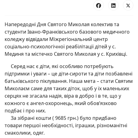
Напередодні Дня Святого Миколая колектив та
студенти Івано-Франківського базового медичного
коледжу відвідали Міжрегіональний центр
соціально-психологічної реабілітації дітей у с.
Мединя та містечко Святого Миколая у с. Крихівці.
Серед нас є діти, які особливо потребують
підтримки і уваги – це діти-сироти та діти позбавлені
батьківського піклування. Наша мета – стати Святим
Миколаєм саме для таких діток, щоб у їх маленьких
серцях не згасала надія, віра в добро і в те, що у
кожного є ангел-охоронець, який обов’язково
подбає і про них.
За зібрані кошти ( 9685 грн.) було придбано
товари першої необхідності, іграшки, різноманітні
смаколики, одяг.