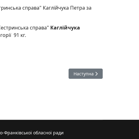
стринська справа" Каглійчука Петра за
"Сестринська справа"
Каглійчука
орії 91 кг.
Наступна стаття: Вистава, яка
Наступна
о-Франківської обласної ради