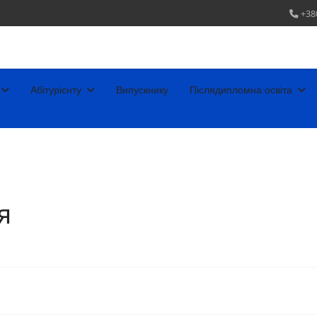
+38
Абітурієнту
Випускнику
Післядипломна освіта
я