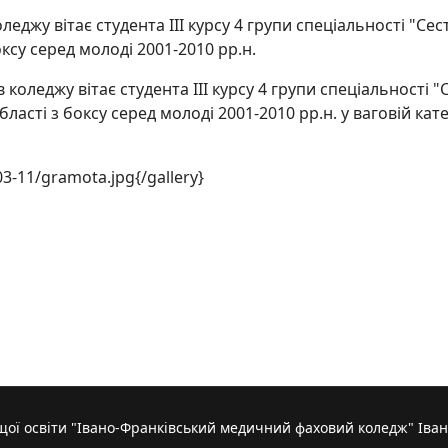
леджу вітає студента ІІІ курсу 4 групи спеціальності "Се
боксу серед молоді 2001-2010 рр.н.
оледжу вітає студента ІІІ курсу 4 групи спеціальності 
ласті з боксу серед молоді 2001-2010 рр.н. у ваговій катег
3-11/gramota.jpg{/gallery}
з Марією Вайно
ої освіти "Івано-Франківський медичний фаховий коледж" Іван