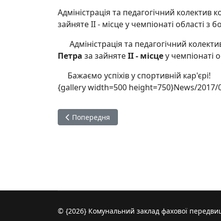
Адміністрація та педагогічний колектив ко
зайняте
ІІ - місце у чемпіонаті області з 
Адміністрація та педагогічний колектив к
Петра
за зайняте
ІІ - місце
у чемпіонаті об
Бажаємо успіхів у спортивній кар'єрі!
{gallery width=500 height=750}News/2017/0
Попередня стаття: Виховна година-зустріч і
Попередня
© {2026} Комунальний заклад фахової передвищ