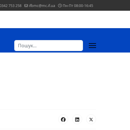
0342 753 258
ifbmc@mc.if.ua
Пн-Пт 08:00-16:45
Пошук