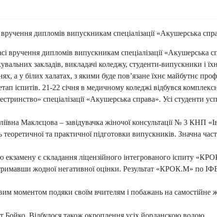
і вручення дипломів випускникам спеціалізації «Акушерська спр
асі вручення дипломів випускникам спеціалізації «Акушерська с
увальних закладів, викладачі коледжу, студенти-випускники і їх
х, а у білих халатах, з якими буде пов’язане їхнє майбутнє проф
п іспитів. 21-22 січня в медичному коледжі відбувся комплексн
естринство» спеціалізації «Акушерська справа». Усі студенти усп
іївна Маклєцова – завідувачка жіночої консультації № 3 КНП «І
 теоретичної та практичної підготовки випускників. Значна части
кзамену є складання ліцензійного інтегрованого іспиту «КРОК
отримавши жодної негативної оцінки. Результат «КРОК.М» по ІФ
вим моментом подяки своїм вчителям і побажань на самостійне 
 Бойко. Відбулося також окроплення усіх йорданскою водою.