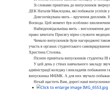
Зі словами привітань до випускників звернул
ДЕК Наталія Маклєцова, які побажали успіхів у
Довгоочікувана мить – вручення дипломів. Нак
Воєвода. Цей момент був особливо хвилюючим дл
Найвідповідальніша мить – виголошення дипл
право зачитати Присягу вірно служити медицин
Чимало випускників були нагороджені також гр
участь в органах студентського самоврядування
Христина Столова.
Піснею привітала випускників студентка ІІІ к
У цей день у стінах навчального закладу звучал
адміністрації коледжу і викладачів побажання га
випускника ІФБМК. А для них звучало побажанн
Нехай щастить Вам, дорогі наші випускники