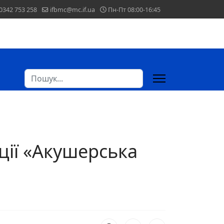
0342 753 258
ifbmc@mc.if.ua
Пн-Пт 08:00-16:45
Пошук
ції «Акушерська