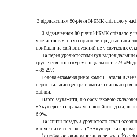
З відзначенням 80-річчя ІФБМК співпало у час
З відзначенням 80-річчя ІФБМК співпало у ч
урочистостям, на які прийшли представники лік
прийшли на свій випускний не у святкових сукня
Та перед урочистостями був відповідальний ета
групі четвертого курсу спеціальності 223 «Медс
– 85,29%.
Голова екзаменаційної комісії Наталія Ювенал
перинатальний центр» відмітила високий рівень
оцінки.
Варто зауважити, що обов’язковою складовою е
«Акушерська справа» успішно його здали, не 
6,9%.
Та іспити позаду, а урочистості стали особли
випускники спеціалізації «Акушерська справа».
Їх поблагословив капелан коледжу о. Йосафат