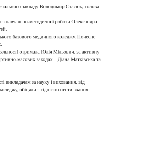
вчального закладу Володимир Стасюк, голова
а з навчально-методичної роботи Олександра
тей.
кого базового медичного коледжу. Почесне
.
яльності отримала Юлія Мільович, за активну
ортивно-масових заходах – Діана Матківська та
і викладачам за науку і виховання, від
коледжу, обіцяли з гідністю нести звання