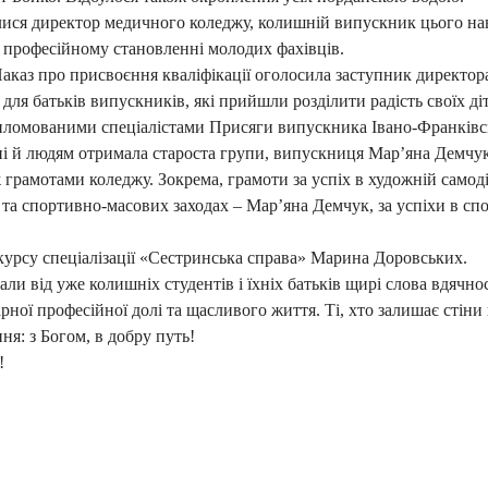
ися директор медичного коледжу, колишній випускник цього на
 професійному становленні молодих фахівців.
аз про присвоєння кваліфікації оголосила заступник директор
я батьків випускників, які прийшли розділити радість своїх ді
омованими спеціалістами Присяги випускника Івано-Франківсь
і й людям отримала староста групи, випускниця Мар’яна Демчук
амотами коледжу. Зокрема, грамоти за успіх в художній самоді
 та спортивно-масових заходах – Мар’яна Демчук, за успіхи в сп
урсу спеціалізації «Сестринська справа» Марина Доровських.
и від уже колишніх студентів і їхніх батьків щирі слова вдячност
рної професійної долі та щасливого життя. Ті, хто залишає стіни 
я: з Богом, в добру путь!
!