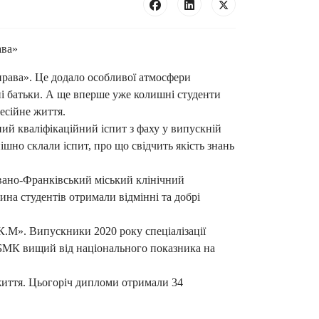
ава»
права». Це додало особливої атмосфери
ні батьки. А ще вперше уже колишні студенти
есійне життя.
ий кваліфікаційний іспит з фаху у випускній
ішно склали іспит, про що свідчить якість знань
вано-Франківський міський клінічний
на студентів отримали відмінні та добрі
.М». Випускники 2020 року спеціалізації
БМК вищий від національного показника на
життя. Цьогоріч дипломи отримали 34