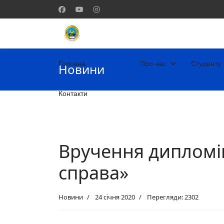
Головна
Новини
Про нас
Студенту
Новини
Контакти
Вручення дипломів
справа»
Новини
24 січня 2020
Перегляди: 2302