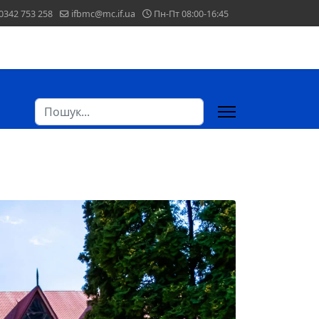
0342 753 258
ifbmc@mc.if.ua
Пн-Пт 08:00-16:45
Пошук