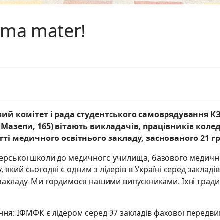
lma mater!
ий комітет і рада студентського самоврядування
К
 Мазепи, 165)
вітають викладачів, працівників коледж
і медичного освітнього закладу, заснованого 21 гр
рської школи до медичного училища, базового медичн
який сьогодні є одним з лідерів в Україні серед закладів
о закладу. Ми гордимося нашими випускниками. Їхні трад
я: ІФМФК є лідером серед 97 закладів фахової передвищ