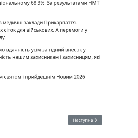
національному 68,3%. За результатами НМТ
в медичні заклади Прикарпаття.
х сіток для військових. А перемоги у
ду.
о вдячність усім за гідний внесок у
ість нашим захисникам і захисницям, які
им святом і прийдешнім Новим 2026
Наступна стаття: Завершення 
Наступна