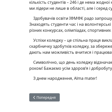
кількість студентів – 246 і де нема жодн
ми лідери не лише в області, але і серед с
Здобувачів освіти ІФМФК радо запрошуют
Знаходять студенти час і на волонтерські 
різних конкурсах, олімпіадах, спортивни
Успіхи коледжу – це спільна праця виклад
скарбничку здобутків коледжу, за збереж
дають нам можливість вчитися і працюва
Символічно, що день коледжу відзначаєм
роком! Бажаємо усім здоров’я і добробуту,
З днем народження, Alma mater!
Попередня стаття: Засідання адмінради
Попередня