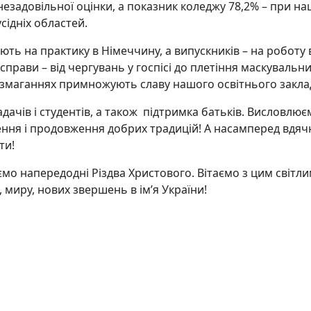
ої незадовільної оцінки, а показник коледжу 78,2% – при 
усідніх областей.
ь на практику в Німеччину, а випускників – на роботу 
справи – від чергувань у госпісі до плетіння маскувальни
х змаганнях примножують славу нашого освітнього закла
ачів і студентів, а також підтримка батьків. Висловлюєм
ення і продовження добрих традицій! А насамперед вдячн
ти!
о напередодні Різдва Христового. Вітаємо з цим світл
 миру, нових звершень в ім’я України!