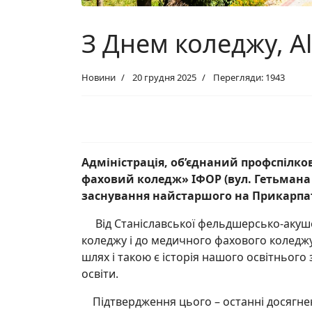
З Днем коледжу, A
Новини
20 грудня 2025
Перегляди: 1943
Адміністрація, об
’
єднаний профспілков
фаховий коледж
»
ІФОР (вул. Гетьмана
заснування найстаршого на Прикарпатт
Від Станіславської фельдшерсько-акуше
коледжу і до медичного фахового коледжу, 
шлях і такою є історія нашого освітньог
освіти.
Підтвердження цього – останні досягненн