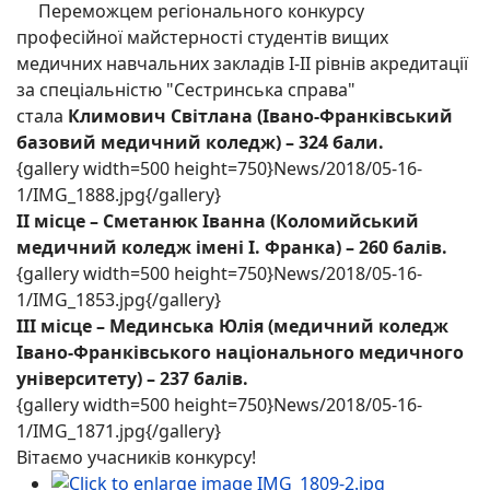
Переможцем регіонального конкурсу
професійної майстерності студентів вищих
медичних навчальних закладів І-ІІ рівнів акредитації
за спеціальністю "Сестринська справа"
стала
Климович Світлана (Івано-Франківський
базовий медичний коледж) – 324 бали.
{gallery width=500 height=750}News/2018/05-16-
1/IMG_1888.jpg{/gallery}
ІІ місце – Сметанюк Іванна (Коломийський
медичний коледж імені І. Франка) – 260 балів.
{gallery width=500 height=750}News/2018/05-16-
1/IMG_1853.jpg{/gallery}
ІІІ місце – Мединська Юлія (медичний коледж
Івано-Франківського національного медичного
університету) – 237 балів.
{gallery width=500 height=750}News/2018/05-16-
1/IMG_1871.jpg{/gallery}
Вітаємо учасників конкурсу!