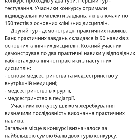
Конкурс проходив у два тури. Перший тур -
тестування. Учасники конкурсу отримали
індивідуальні комплекти завдань, які включали по
150 тестів з основних клінічних дисциплін.
Другий тур - демонстрація практичних навиків.
Банк практичних завдань складався із 90 навиків з
основних клінічних дисциплін. Кожний учасник
демонстрував по два практичні навики у відповідних
кабінетах доклінічної практики з наступних
дисциплін:
- основи медсестринства та медсестринство у
внутрішній медицині;
- медсестринство в хірургії;
- медсестринство в педіатрії.
Учасники конкурсу шляхом жеребкування
визначили послідовність виконання практичних
навиків.
Загальне місце в конкурсі визначалося за
найбільшою сумою балів двох турів конкурсу.