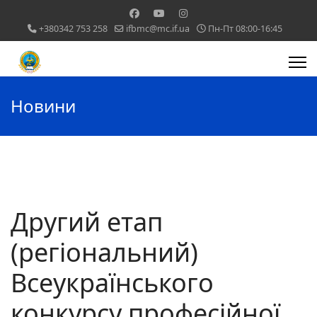
+380342 753 258
ifbmc@mc.if.ua
Пн-Пт 08:00-16:45
Новини
Другий етап
(регіональний)
Всеукраїнського
конкурсу професійної