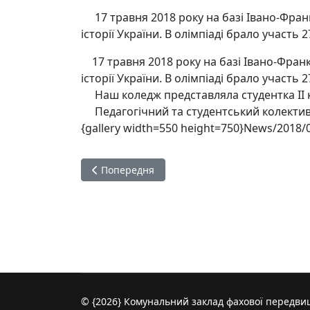
17 травня 2018 року на базі Івано-Франк
історії України. В олімпіаді брало участь 
17 травня 2018 року на базі Івано-Франкі
історії України. В олімпіаді брало участь 
Наш коледж представляла студентка ІІ кур
Педагогічний та студентський колективи 
{gallery width=550 height=750}News/2018/0
Попередня стаття: XVI-ті традиційні юнацькі
Попередня
© {2026} Комунальний заклад фахової передвищ