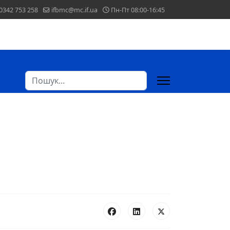
0342 753 258
ifbmc@mc.if.ua
Пн-Пт 08:00-16:45
Пошук