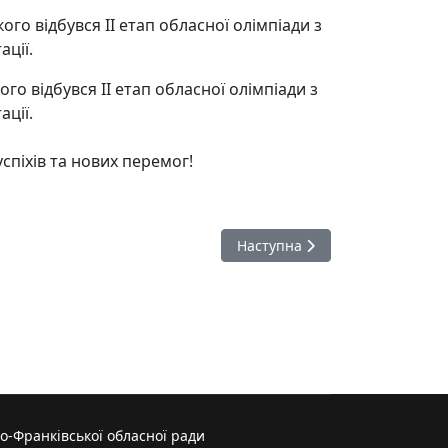
о відбувся ІІ етап обласної олімпіади з
ації.
о відбувся ІІ етап обласної олімпіади з
ації.
піхів та нових перемог!
ацівника фізичної культури Бориса Яськевича
Наступна стаття: Другий етап
Наступна
о-Франківської обласної ради