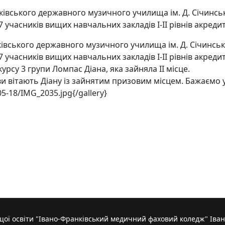
івського державного музичного училища ім. Д. Січинськог
27 учасників вищих навчальних закладів І-ІІ рівнів акредит
вського державного музичного училища ім. Д. Січинськог
27 учасників вищих навчальних закладів І-ІІ рівнів акредит
су 3 групи Ломпас Діана, яка зайняла ІІ місце.
вітають Діану із зайнятим призовим місцем. Бажаємо ус
5-18/IMG_2035.jpg{/gallery}
 змагання з легкої атлетики присвячені пам’яті заслуженого пр
ої освіти "Івано-Франківський медичний фаховий коледж" Іван